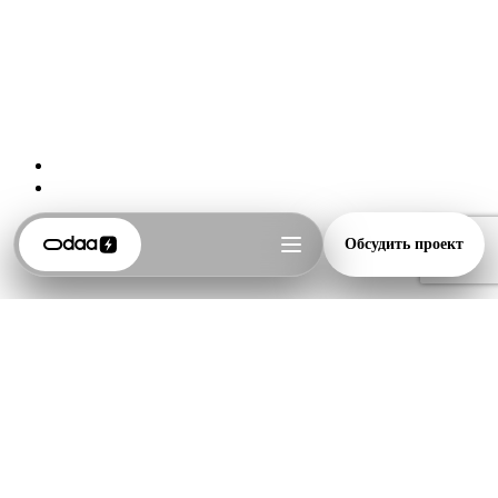
трекают упоминания.
Пример: как это работает на практике
Представьте запрос «лучший веб-дизайн студия Москва 2026».
Старый подход: надеяться на ТОП-10 Google.
Новый: ваш кейс с цифрами (+X% конверсии), answer-
first блок «Топ-5 критериев студии в 2026», таблица
сравнения, schema Article + FAQ. ИИ берёт оттуда факты
Обсудить проект
→ цитирует вас → пользователь видит бренд → идёт к
вам.
И в заключении хотелось бы сказать, в 2026 году сайт без
AEO — как красивая витрина в переулке: видно, но не всем.
Начните с технической базы и answer-first контента — уже
через 2–4 недели увидите первые упоминания в ИИ.
В
ODAA Studio
мы уже внедряем AEO (GEO) в наши
проекты: от структуры и разметки до контент-стратегии под
нейро-поиск. Хотите проверить свой сайт на готовность к
2026 и получить персональный чек-лист? Напишите нам —