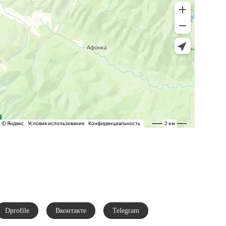
Следите за нашими новостями в соц.
сетях:
Dprofile
Вконтакте
Telegram