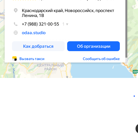
•
Для клиентов и партнеров
odaa@odaa.studio
+7(906) 202 9378