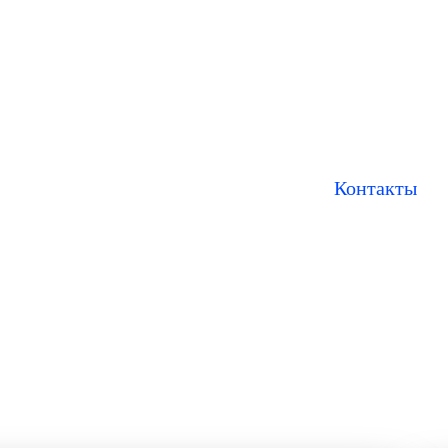
Навигация
02-9378
odaa.studio
21-0055
Все кейсы
studio
Блог
Контакты
Другие проекты
odaa.school
ОДАА
Стикерпак
«Новороссий
Фестиваль д