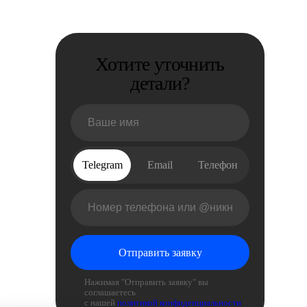
Хотите уточнить
детали?
Telegram
Email
Телефон
ск»
изайна
Нажимая "Отправить заявку" вы
соглашаетесь
с нашей
политикой конфиденциальности